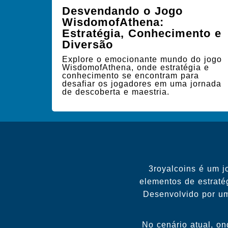
Desvendando o Jogo
WisdomofAthena:
Estratégia, Conhecimento e
Diversão
Explore o emocionante mundo do jogo
WisdomofAthena, onde estratégia e
conhecimento se encontram para
desafiar os jogadores em uma jornada
de descoberta e maestria.
3royalcoins é um 
elementos de estraté
Desenvolvido por um
No cenário atual, on