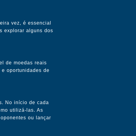
ira vez, é essencial
s explorar alguns dos
vel de moedas reais
s e oportunidades de
s. No início de cada
o utilizá-las. As
 oponentes ou lançar