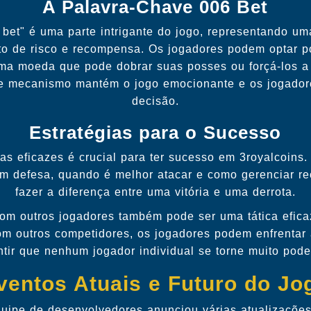
A Palavra-Chave 006 Bet
 bet" é uma parte intrigante do jogo, representando u
o de risco e recompensa. Os jogadores podem optar p
ma moeda que pode dobrar suas posses ou forçá-los a
te mecanismo mantém o jogo emocionante e os jogador
decisão.
Estratégias para o Sucesso
ias eficazes é crucial para ter sucesso em 3royalcoin
 em defesa, quando é melhor atacar e como gerenciar re
fazer a diferença entre uma vitória e uma derrota.
om outros jogadores também pode ser uma tática eficaz
om outros competidores, os jogadores podem enfrentar
ntir que nenhum jogador individual se torne muito pode
ventos Atuais e Futuro do Jo
uipe de desenvolvedores anunciou várias atualizaçõe