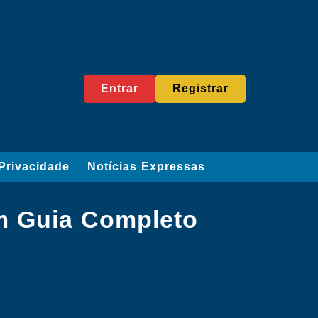
Entrar
Registrar
 Privacidade
Notícias Expressas
m Guia Completo