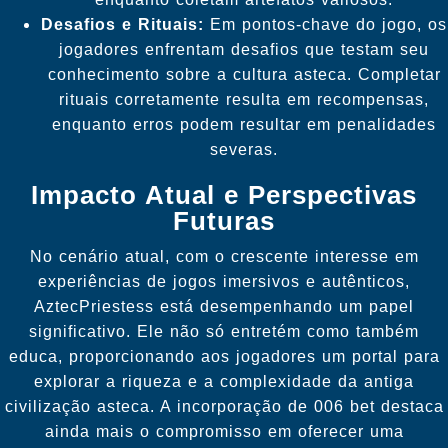
Desafios e Rituais:
Em pontos-chave do jogo, os
jogadores enfrentam desafios que testam seu
conhecimento sobre a cultura asteca. Completar
rituais corretamente resulta em recompensas,
enquanto erros podem resultar em penalidades
severas.
Impacto Atual e Perspectivas
Futuras
No cenário atual, com o crescente interesse em
experiências de jogos imersivos e autênticos,
AztecPriestess está desempenhando um papel
significativo. Ele não só entretém como também
educa, proporcionando aos jogadores um portal para
explorar a riqueza e a complexidade da antiga
civilização asteca. A incorporação de 006 bet destaca
ainda mais o compromisso em oferecer uma