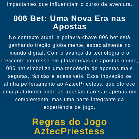
impactantes que influenciam o curso da aventura.
006 Bet: Uma Nova Era nas
Apostas
No contexto atual, a palavra-chave 006 bet está
ganhando tração globalmente, especialmente no
mundo digital. Com o avanço da tecnologia e o
crescente interesse em plataformas de apostas online,
006 bet simboliza uma tendência de apostas mais
seguras, rápidas e acessíveis. Essa inovação se
alinha perfeitamente ao AztecPriestess, que oferece
uma plataforma onde as apostas não são apenas um
complemento, mas uma parte integrante da
experiência de jogo.
Regras do Jogo
AztecPriestess