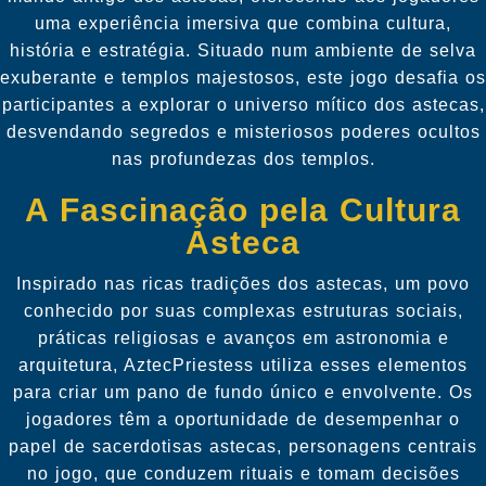
uma experiência imersiva que combina cultura,
história e estratégia. Situado num ambiente de selva
exuberante e templos majestosos, este jogo desafia os
participantes a explorar o universo mítico dos astecas,
desvendando segredos e misteriosos poderes ocultos
nas profundezas dos templos.
A Fascinação pela Cultura
Asteca
Inspirado nas ricas tradições dos astecas, um povo
conhecido por suas complexas estruturas sociais,
práticas religiosas e avanços em astronomia e
arquitetura, AztecPriestess utiliza esses elementos
para criar um pano de fundo único e envolvente. Os
jogadores têm a oportunidade de desempenhar o
papel de sacerdotisas astecas, personagens centrais
no jogo, que conduzem rituais e tomam decisões