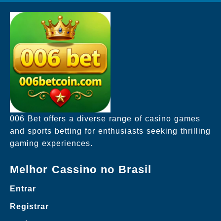
006 Bet offers a diverse range of casino games
and sports betting for enthusiasts seeking thrilling
gaming experiences.
Melhor Cassino no Brasil
Entrar
Registrar