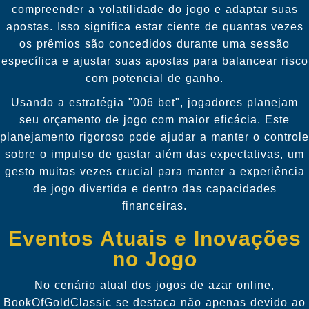
compreender a volatilidade do jogo e adaptar suas
apostas. Isso significa estar ciente de quantas vezes
os prêmios são concedidos durante uma sessão
específica e ajustar suas apostas para balancear risco
com potencial de ganho.
Usando a estratégia "006 bet", jogadores planejam
seu orçamento de jogo com maior eficácia. Este
planejamento rigoroso pode ajudar a manter o controle
sobre o impulso de gastar além das expectativas, um
gesto muitas vezes crucial para manter a experiência
de jogo divertida e dentro das capacidades
financeiras.
Eventos Atuais e Inovações
no Jogo
No cenário atual dos jogos de azar online,
BookOfGoldClassic se destaca não apenas devido ao