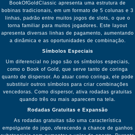
BookOfGoldClassic apresenta uma estrutura de
bobinas tradicionais, em um formato de 5 colunas e 3
linhas, padrão entre muitos jogos de slots, o que o
torna familiar para muitos jogadores. Este layout
apresenta diversas linhas de pagamento, aumentando
a dinâmica e as oportunidades de combinação.
Símbolos Especiais
Um diferencial no jogo são os símbolos especiais,
como o Book of Gold, que serve tanto de coringa
quanto de dispersor. Ao atuar como coringa, ele pode
substituir outros símbolos para criar combinações
vencedoras. Como dispersor, ativa rodadas gratuitas
quando três ou mais aparecem na tela.
Rodadas Gratuitas e Expansão
As rodadas gratuitas são uma característica
empolgante do jogo, oferecendo a chance de ganhos