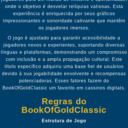
onde o objetivo é desvelar relíquias valiosas. Esta
experiência é enriquecida por seus gráficos
impressionantes e sonoridade cativante que mantêm
os jogadores imersos.
O jogo é ajustado para garantir acessibilidade a
jogadores novos e experientes, suportando diversas
línguas e plataformas, demonstrando um compromisso
com inclusão e a ampla propagação cultural. Este
título específico adquiriu uma base fiel de usuários
devido à sua jogabilidade envolvente e recompensas
potenciadoras. Esses fatores fazem do
BookOfGoldClassic um favorito em cassinos digitais.
Regras do
BookOfGoldClassic
Estrutura de Jogo