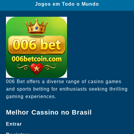
Jogos em Todo o Mundo
006 Bet offers a diverse range of casino games
and sports betting for enthusiasts seeking thrilling
gaming experiences.
Melhor Cassino no Brasil
Entrar