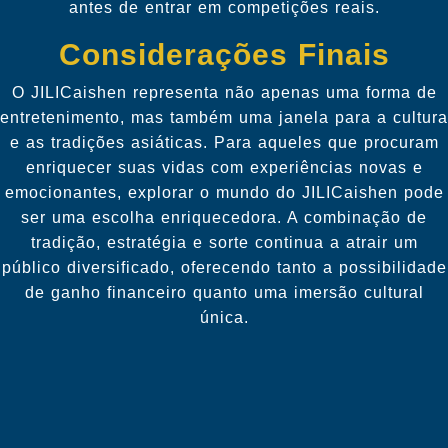
antes de entrar em competições reais.
Considerações Finais
O JILICaishen representa não apenas uma forma de
entretenimento, mas também uma janela para a cultura
e as tradições asiáticas. Para aqueles que procuram
enriquecer suas vidas com experiências novas e
emocionantes, explorar o mundo do JILICaishen pode
ser uma escolha enriquecedora. A combinação de
tradição, estratégia e sorte continua a atrair um
público diversificado, oferecendo tanto a possibilidade
de ganho financeiro quanto uma imersão cultural
única.