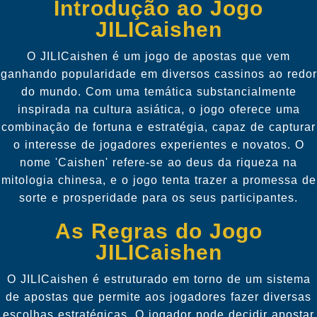
Introdução ao Jogo
JILICaishen
O JILICaishen é um jogo de apostas que vem
ganhando popularidade em diversos cassinos ao redor
do mundo. Com uma temática substancialmente
inspirada na cultura asiática, o jogo oferece uma
combinação de fortuna e estratégia, capaz de capturar
o interesse de jogadores experientes e novatos. O
nome 'Caishen' refere-se ao deus da riqueza na
mitologia chinesa, e o jogo tenta trazer a promessa de
sorte e prosperidade para os seus participantes.
As Regras do Jogo
JILICaishen
O JILICaishen é estruturado em torno de um sistema
de apostas que permite aos jogadores fazer diversas
escolhas estratégicas. O jogador pode decidir apostar