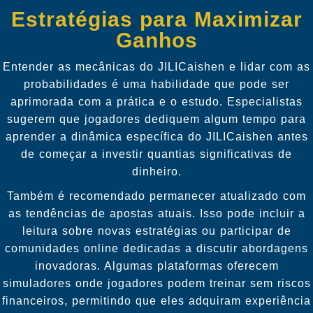
Estratégias para Maximizar
Ganhos
Entender as mecânicas do JILICaishen e lidar com as
probabilidades é uma habilidade que pode ser
aprimorada com a prática e o estudo. Especialistas
sugerem que jogadores dediquem algum tempo para
aprender a dinâmica específica do JILICaishen antes
de começar a investir quantias significativas de
dinheiro.
Também é recomendado permanecer atualizado com
as tendências de apostas atuais. Isso pode incluir a
leitura sobre novas estratégias ou participar de
comunidades online dedicadas a discutir abordagens
inovadoras. Algumas plataformas oferecem
simuladores onde jogadores podem treinar sem riscos
financeiros, permitindo que eles adquiram experiência