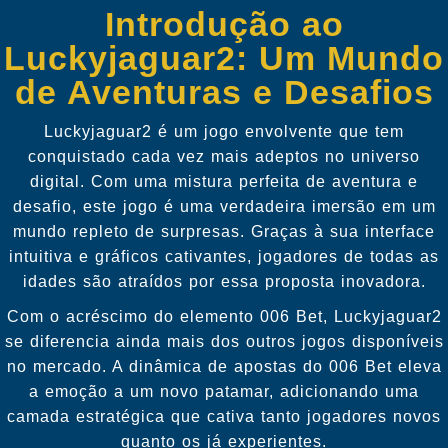
Introdução ao
Luckyjaguar2: Um Mundo
de Aventuras e Desafios
Luckyjaguar2 é um jogo envolvente que tem
conquistado cada vez mais adeptos no universo
digital. Com uma mistura perfeita de aventura e
desafio, este jogo é uma verdadeira imersão em um
mundo repleto de surpresas. Graças à sua interface
intuitiva e gráficos cativantes, jogadores de todas as
idades são atraídos por essa proposta inovadora.
Com o acréscimo do elemento 006 Bet, Luckyjaguar2
se diferencia ainda mais dos outros jogos disponíveis
no mercado. A dinâmica de apostas do 006 Bet eleva
a emoção a um novo patamar, adicionando uma
camada estratégica que cativa tanto jogadores novos
quanto os já experientes.