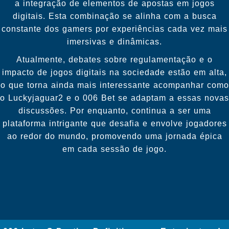
a integração de elementos de apostas em jogos
digitais. Esta combinação se alinha com a busca
constante dos gamers por experiências cada vez mais
imersivas e dinâmicas.
Atualmente, debates sobre regulamentação e o
impacto de jogos digitais na sociedade estão em alta,
o que torna ainda mais interessante acompanhar como
o Luckyjaguar2 e o 006 Bet se adaptam a essas novas
discussões. Por enquanto, continua a ser uma
plataforma intrigante que desafia e envolve jogadores
ao redor do mundo, promovendo uma jornada épica
em cada sessão de jogo.