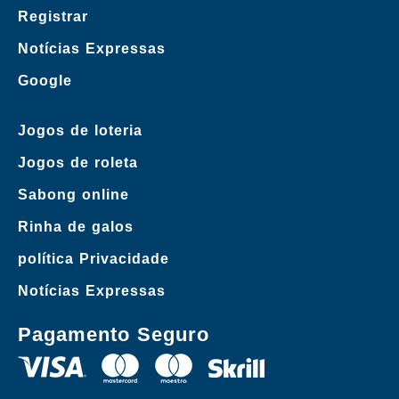
Registrar
Notícias Expressas
Google
Jogos de loteria
Jogos de roleta
Sabong online
Rinha de galos
política Privacidade
Notícias Expressas
Pagamento Seguro