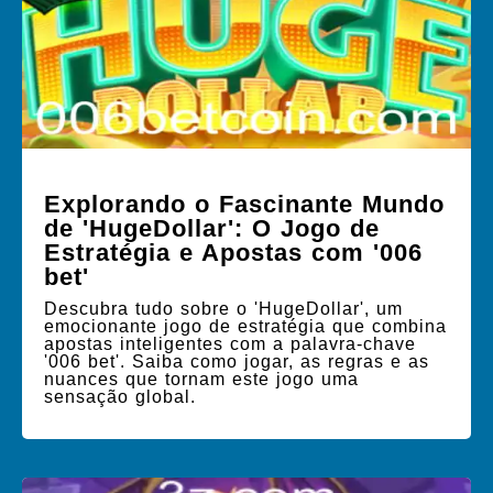
Explorando o Fascinante Mundo
de 'HugeDollar': O Jogo de
Estratégia e Apostas com '006
bet'
Descubra tudo sobre o 'HugeDollar', um
emocionante jogo de estratégia que combina
apostas inteligentes com a palavra-chave
'006 bet'. Saiba como jogar, as regras e as
nuances que tornam este jogo uma
sensação global.