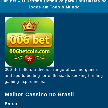
006 bet – O Destino Definitivo para Entusiastas de
Jogos em Todo o Mundo
006 Bet offers a diverse range of casino games
and sports betting for enthusiasts seeking thrilling
gaming experiences.
Melhor Cassino no Brasil
Entrar