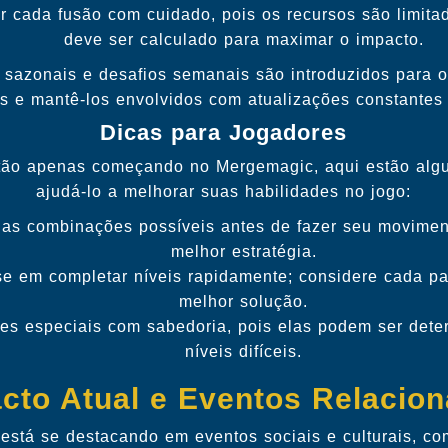
ar cada fusão com cuidado, pois os recursos são limit
deve ser calculado para maximar o impacto.
 sazonais e desafios semanais são introduzidos para 
s e mantê-los envolvidos com atualizações constantes
Dicas para Jogadores
tão apenas começando no Mergemagic, aqui estão algu
ajudá-lo a melhorar suas habilidades no jogo:
as combinações possíveis antes de fazer seu movimento
melhor estratégia.
e em completar níveis rapidamente; considere cada pa
melhor solução.
es especiais com sabedoria, pois elas podem ser dete
níveis difíceis.
cto Atual e Eventos Relacio
stá se destacando em eventos sociais e culturais, com