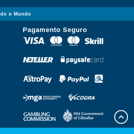
Todo o Mundo
Pagamento Seguro