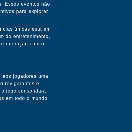
s. Esses eventos não
tivos para explorar
ncias únicas está em
ém do entretenimento,
 e interação com o
ce aos jogadores uma
o revigorantes e
 o jogo consolidará
gos em todo o mundo.