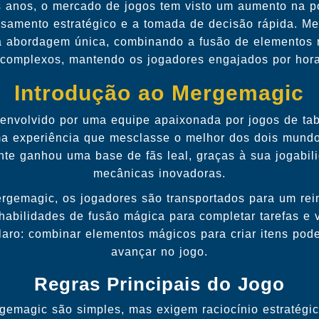
s anos, o mercado de jogos tem visto um aumento na p
samento estratégico e a tomada de decisão rápida. M
a abordagem única, combinando a fusão de elementos
s complexos, mantendo os jogadores engajados por horas
Introdução ao Mergemagic
envolvido por uma equipe apaixonada por jogos de tab
ma experiência que mesclasse o melhor dos dois mund
nte ganhou uma base de fãs leal, graças à sua jogabili
mecânicas inovadoras.
rgemagic, os jogadores são transportados para um re
abilidades de fusão mágica para completar tarefas e 
claro: combinar elementos mágicos para criar itens po
avançar no jogo.
Regras Principais do Jogo
gemagic são simples, mas exigem raciocínio estratégi