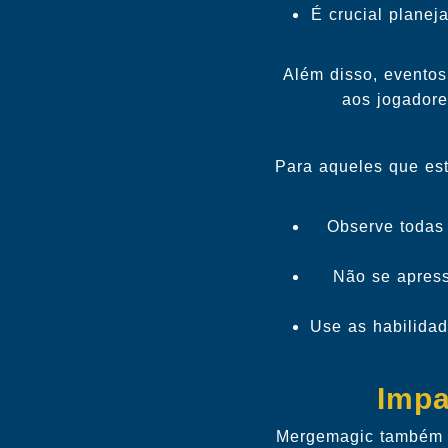
É crucial planej
Além disso, eventos
aos jogadore
Para aqueles que es
Observe todas 
Não se apress
Use as habilidad
Impa
Mergemagic também e