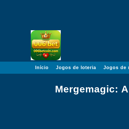
Início
Jogos de loteria
Jogos de 
Mergemagic: A