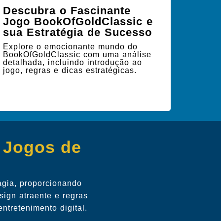
Descubra o Fascinante
Jogo BookOfGoldClassic e
sua Estratégia de Sucesso
Explore o emocionante mundo do
BookOfGoldClassic com uma análise
detalhada, incluindo introdução ao
jogo, regras e dicas estratégicas.
 Jogos de
gia, proporcionando
ign atraente e regras
tretenimento digital.