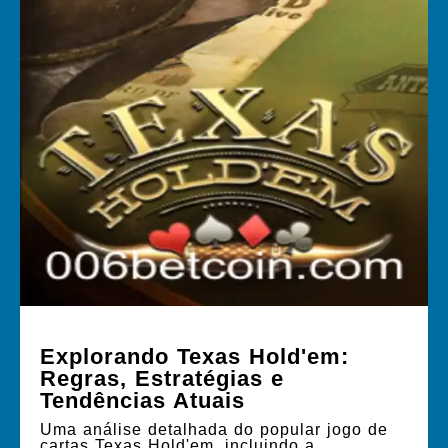
Explorando Texas Hold'em:
Regras, Estratégias e
Tendências Atuais
Uma análise detalhada do popular jogo de
cartas Texas Hold'em, incluindo a