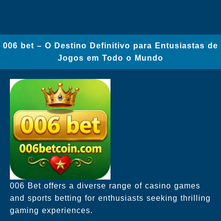
006 bet – O Destino Definitivo para Entusiastas de
Jogos em Todo o Mundo
006 Bet offers a diverse range of casino games
and sports betting for enthusiasts seeking thrilling
gaming experiences.