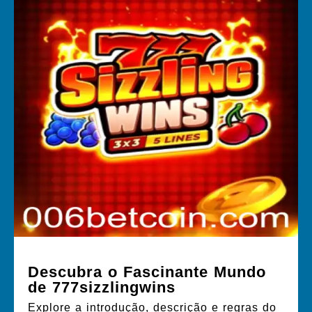
Descubra o Fascinante Mundo
de 777sizzlingwins
Explore a introdução, descrição e regras do