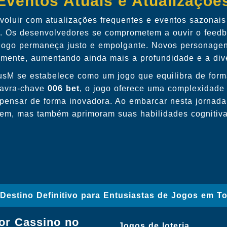
Eventos Atuais e Atualizaçõe
voluir com atualizações frequentes e eventos sazonai
te. Os desenvolvedores se comprometem a ouvir o feed
jogo permaneça justo e empolgante. Novos personagens
amente, aumentando ainda mais a profundidade e a div
sM se estabelece como um jogo que equilibra de forma
lavra-chave
006 bet
, o jogo oferece uma complexidade 
a pensar de forma inovadora. Ao embarcar nesta jornada
tem, mas também aprimoram suas habilidades cognitivas
 Destino Definitivo para Entusiastas de Jogos em 
or Cassino no
Jogos de loteria