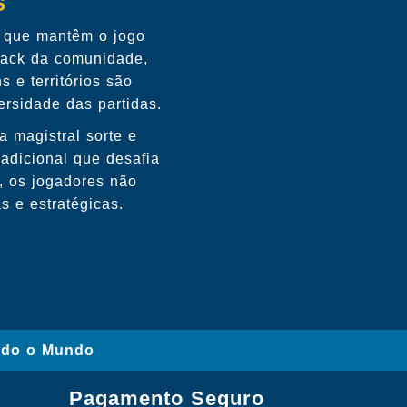
s
s que mantêm o jogo
back da comunidade,
 e territórios são
ersidade das partidas.
 magistral sorte e
adicional que desafia
, os jogadores não
 e estratégicas.
Todo o Mundo
Pagamento Seguro