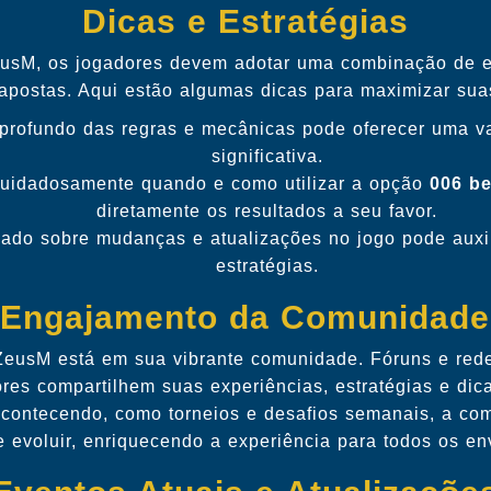
Dicas e Estratégias
usM, os jogadores devem adotar uma combinação de e
 apostas. Aqui estão algumas dicas para maximizar suas
profundo das regras e mecânicas pode oferecer uma v
significativa.
cuidadosamente quando e como utilizar a opção
006 be
diretamente os resultados a seu favor.
zado sobre mudanças e atualizações no jogo pode auxil
estratégias.
Engajamento da Comunidade
ZeusM está em sua vibrante comunidade. Fóruns e rede
res compartilhem suas experiências, estratégias e dic
acontecendo, como torneios e desafios semanais, a co
e evoluir, enriquecendo a experiência para todos os en