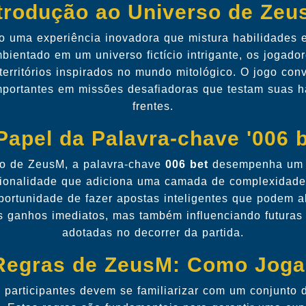
trodução ao Universo de Ze
 uma experiência inovadora que mistura habilidades e
bientado em um universo fictício intrigante, os jogado
 territórios inspirados no mundo mitológico. O jogo conv
portantes em missões desafiadoras que testam suas h
frentes.
Papel da Palavra-chave '006 b
to de ZeusM, a palavra-chave
006 bet
desempenha um p
ionalidade que adiciona uma camada de complexidade 
ortunidade de fazer apostas inteligentes que podem al
 ganhos imediatos, mas também influenciando futuras 
adotadas no decorrer da partida.
Regras de ZeusM: Como Joga
 participantes devem se familiarizar com um conjunto 