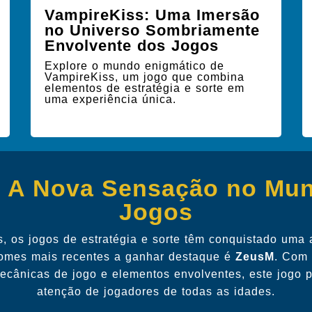
VampireKiss: Uma Imersão
no Universo Sombriamente
Envolvente dos Jogos
Explore o mundo enigmático de
VampireKiss, um jogo que combina
elementos de estratégia e sorte em
uma experiência única.
 A Nova Sensação no Mu
Jogos
, os jogos de estratégia e sorte têm conquistado uma
omes mais recentes a ganhar destaque é
ZeusM
. Com
ecânicas de jogo e elementos envolventes, este jogo 
atenção de jogadores de todas as idades.