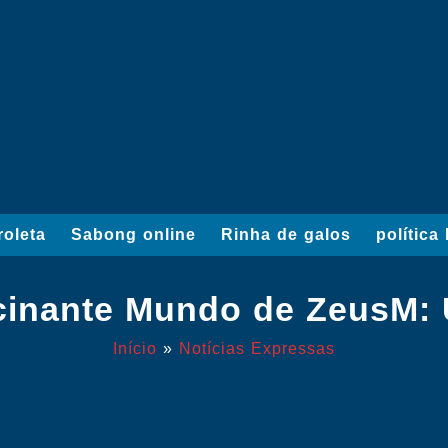
roleta
Sabong online
Rinha de galos
política
cinante Mundo de ZeusM:
Início
»
Notícias Expressas