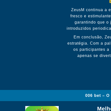
ZeusM continua a e
fresco e estimulan
garantindo que o 
introduzidos periodic
Em conclusão, Zeu
estratégia. Com a pa
os participantes 
apenas se diver
006 bet – O
Melh